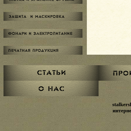
stalker
интерне